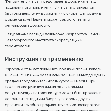
Женолутен Лингвал представлен в форме капель для
подъязычного применения. Лингвалы отличаются
быстрым действием в сравнении с биорегуляторами в
форме капсул. Пациент может самостоятельно
регулировать дозировку.
Натуральные пептиды Хавинсона. Разработка Санкт-
Петербургского Института биорегуляции и
геронтологии.
Инструкция по применению
Взрослым от 14 лет принимать под язык по 5—6 капель
(0,25—0,35 мл) 3—4 раза в день за 10—15 минут до еды. В
среднем продолжительность курса — 1 месяц. При
тяжелых дисфункциях яичников или наличии
сопутствующих патологий курс может быть продлен и
дополнен пептидными биорегуляторами других
органов и лечебно-профилактическими препаратами.
При хронических болезнях для продления ремиссии