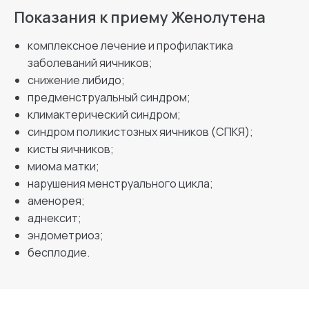
Показания к приему Женолутена
комплексное лечение и профилактика
заболеваний яичников;
снижение либидо;
предменструальный синдром;
климактерический синдром;
синдром поликистозных яичников (СПКЯ);
кисты яичников;
миома матки;
нарушения менструального цикла;
аменорея;
аднексит;
эндометриоз;
бесплодие.