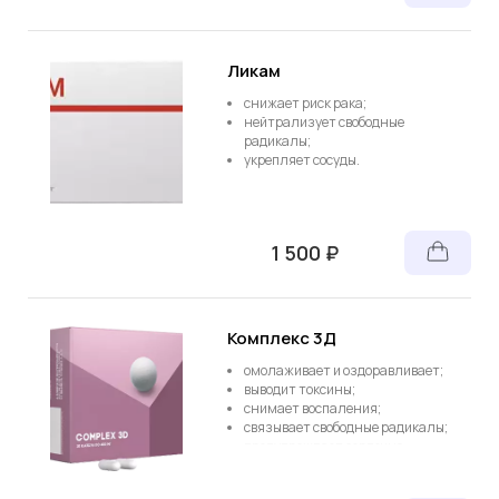
Ликам
снижает риск рака;
нейтрализует свободные
радикалы;
укрепляет сосуды.
1 500 ₽
Комплекс 3Д
омолаживает и оздоравливает;
выводит токсины;
снимает воспаления;
связывает свободные радикалы;
предупреждает сердечно-
сосудистые заболевания;
снижает риск рака;