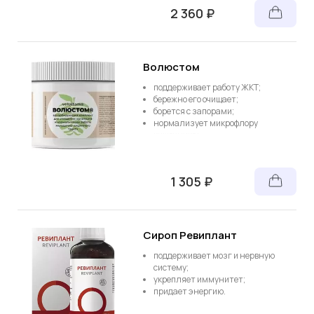
улучшает состояние кожи, волос,
2 360 ₽
ногтей;
заменяет сразу несколько БАДов.
Волюстом
поддерживает работу ЖКТ;
бережно его очищает;
борется с запорами;
нормализует микрофлору
кишечника;
снижает сахар и холестерин;
способствует снижению веса;
укрепляет иммунитет.
1 305 ₽
Сироп Ревиплант
поддерживает мозг и нервную
систему;
укрепляет иммунитет;
придает энергию.