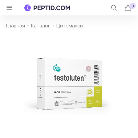
0
Личный
Назад
кабинет
Главная
Каталог
Цитомаксы
Каталог
+
Контакты
О
пептидах