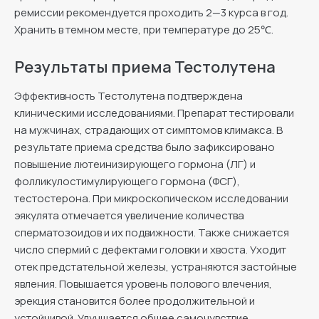
ремиссии рекомендуется проходить 2—3 курса в год.
Хранить в темном месте, при температуре до 25℃.
Результаты приема Тестолутена
Эффективность Тестолутена подтверждена
клиническими исследованиями. Препарат тестировали
на мужчинах, страдающих от симптомов климакса. В
результате приема средства было зафиксировано
повышение лютеинизирующего гормона (ЛГ) и
фолликулостимулирующего гормона (ФСГ),
тестостерона. При микроскопическом исследовании
эякулята отмечается увеличение количества
сперматозоидов и их подвижности. Также снижается
число спермий с дефектами головки и хвоста. Уходит
отек предстательной железы, устраняются застойные
явления. Повышается уровень полового влечения,
эрекция становится более продолжительной и
устойчивой. Улучшается общее самочувствие,