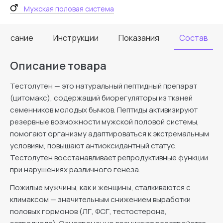
Мужская половая система
Описание
Инструкции
Показания
Состав
Описание товара
Тестолутен — это натуральный пептидный препарат
(цитомакс), содержащий биорегуляторы из тканей
семенников молодых бычков. Пептиды активизируют
резервные возможности мужской половой системы,
помогают организму адаптироваться к экстремальным
условиям, повышают антиоксидантный статус.
Тестолутен восстанавливает репродуктивные функции
при нарушениях различного генеза.
Пожилые мужчины, как и женщины, сталкиваются с
климаксом — значительным снижением выработки
половых гормонов (ЛГ, ФСГ, тестостерона,