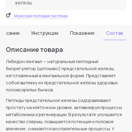
железы.
Мужская половая система
Описание
Инструкции
Показания
Состав
Описание товара
Либидон лингвал — натуральный пептидный
биорегулятор (цитомакс) предстательной железы,
изготовленный в лингвальной форме. Представляет
собой вытяжку из предстательной железы здоровых
половозрелых бычков.
Пептиды предстательной железы оздоравливают
простату на клеточном уровне, активизируя процессы
метаболизма и регенерации. В результате улучшается
качество спермы, повышается потенция и половое
влечение, снимаются воспалительные процессы. У