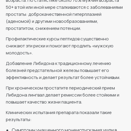
возраста. По статистике около 70% мужчин возраста
50+ в той или иной мере сталкиваются с заболеваниями
простаты: доброкачественной гиперплазией
(аденомой) и другими новообразованиями,
простатитом, снижением потенции.
Профилактические курсы пептидов существенно
снижают эти риски и помогают продлить «мужскую
молодость».
Добавление Либидона к традиционному лечению
болезней предстательной железы повышает его
эффективность и делает результат более устойчивым.
При хроническом простатите периодический прием
Либидона лингвал делает ремиссии более стойкими и
повышает качество жизни пациента.
Клинических испытания препарата показали такие
результаты:
Симптомы учащенного мочеиспускания ушли в