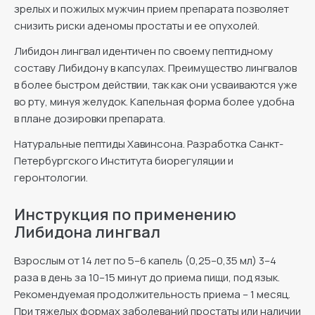
зрелых и пожилых мужчин прием препарата позволяет
снизить риски аденомы простаты и ее опухолей.
Либидон лингвал идентичен по своему пептидному
составу Либидону в капсулах. Преимущество лингвалов
в более быстром действии, так как они усваиваются уже
во рту, минуя желудок. Капельная форма более удобна
в плане дозировки препарата.
Натуральные пептиды Хавинсона. Разработка Санкт-
Петербургского Института биорегуляции и
геронтологии.
Инструкция по применению
Либидона лингвал
Взрослым от 14 лет по 5–6 капель (0,25–0,35 мл) 3–4
раза в день за 10–15 минут до приема пищи, под язык.
Рекомендуемая продолжительность приема – 1 месяц.
При тяжелых формах заболеваний простаты или наличии