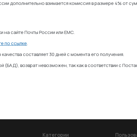
сии дополнительно взимается комиссия в размере 4% от сум
 на сайте Почты России или ЕМС.
е по ссылке
.
качества составляет 30 дней с момента его получения.
ой (БАД), возврат невозможен, так как в соответствии с По
Категории
Пользов