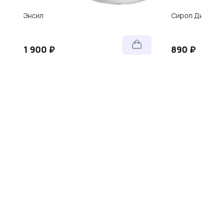
Энсил
Сироп Дигема
1 900 ₽
890 ₽