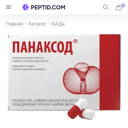
0
Личный
Назад
кабинет
Главная
Каталог
БАДы
Каталог
+
Контакты
О
пептидах