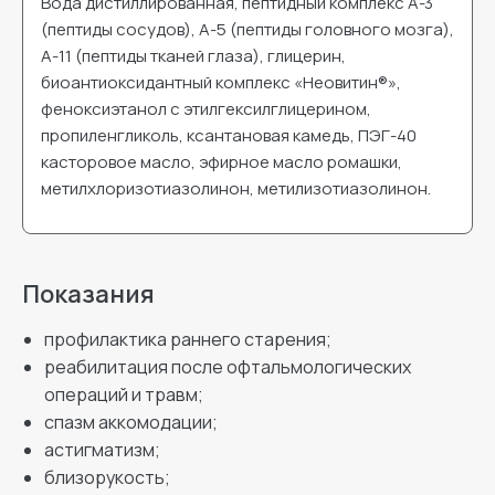
Вода дистиллированная, пептидный комплекс А-3
(пептиды сосудов), А-5 (пептиды головного мозга),
А-11 (пептиды тканей глаза), глицерин,
биоантиоксидантный комплекс «Неовитин®»,
феноксиэтанол с этилгексилглицерином,
пропиленгликоль, ксантановая камедь, ПЭГ-40
касторовое масло, эфирное масло ромашки,
метилхлоризотиазолинон, метилизотиазолинон.
Показания
профилактика раннего старения;
реабилитация после офтальмологических
операций и травм;
спазм аккомодации;
астигматизм;
близорукость;