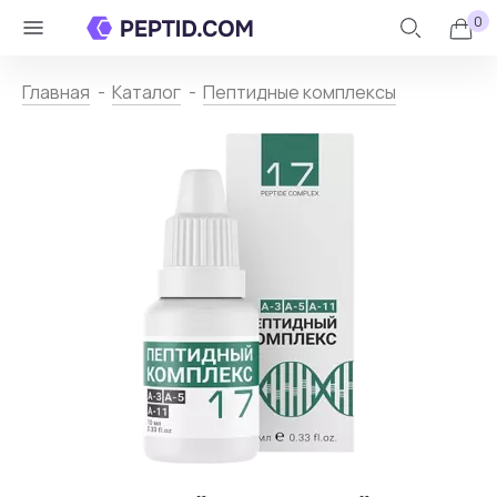
0
Личный
Назад
кабинет
Главная
Каталог
Пептидные комплексы
Каталог
+
Контакты
О
пептидах