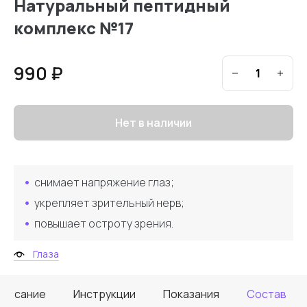
Натуральный пептидный
комплекс №17
990 ₽
Нет в наличии
снимает напряжение глаз;
укрепляет зрительный нерв;
повышает остроту зрения.
Глаза
Описание
Инструкции
Показания
Состав