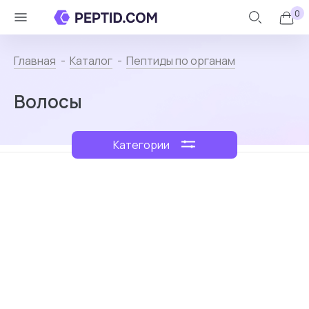
0
Личный
Назад
кабинет
Главная
Каталог
Пептиды по органам
Волосы
Каталог
+
Категории
Контакты
О
пептидах