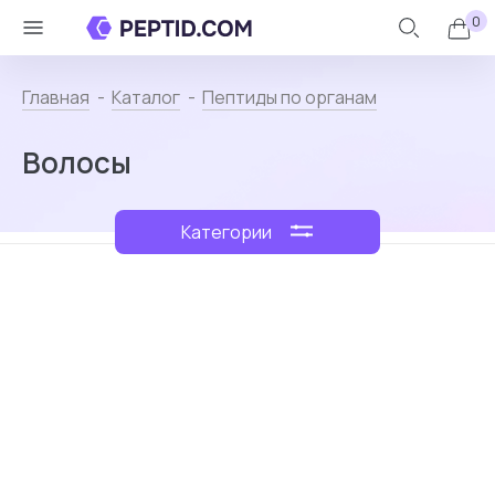
0
Личный
Назад
кабинет
Главная
Каталог
Пептиды по органам
Волосы
Каталог
+
Категории
Контакты
О
пептидах